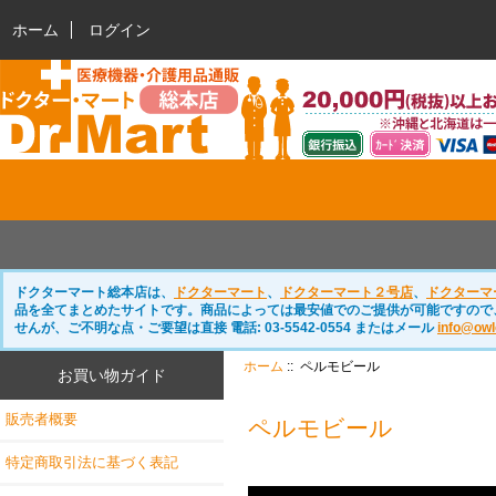
ホーム
ログイン
ドクターマート総本店は、
ドクターマート
、
ドクターマート２号店
、
ドクターマ
品を全てまとめたサイトです。商品によっては最安値でのご提供が可能ですので
せんが、ご不明な点・ご要望は直接 電話: 03-5542-0554 またはメール
info@owl
ホーム
:: ペルモビール
お買い物ガイド
販売者概要
ペルモビール
特定商取引法に基づく表記