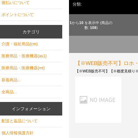
後払いについて
分類:
ポイントについて
1
から
10
を表示中 (商品の
数:
108
)
カテゴリ
介護・福祉用品(cm)
医療用品・医療機器(as1)
【※WEB販売不可】ロホ・ロー（8
医療用品・医療機器(mt)
【※WEB販売不可】【※都度見積り※】
新着商品...
全商品...
インフォメーション
配送と返品について
個人情報保護方針