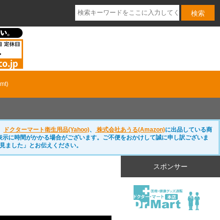
t)
、
ドクターマート衛生用品(Yahoo)
、
株式会社あうる(Amazon)
に出品している商
表示に時間がかかる場合がございます。ご不便をおかけして誠に申し訳ございま
見ました」とお伝えください。
スポンサー