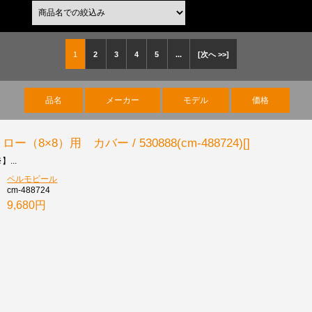
1
2
3
4
5
...
[次へ >>]
品名
メーカー
モデル
価格
×8）用 カバー / 530888(cm-488724)[]
...
ペルモビール
cm-488724
9,680円