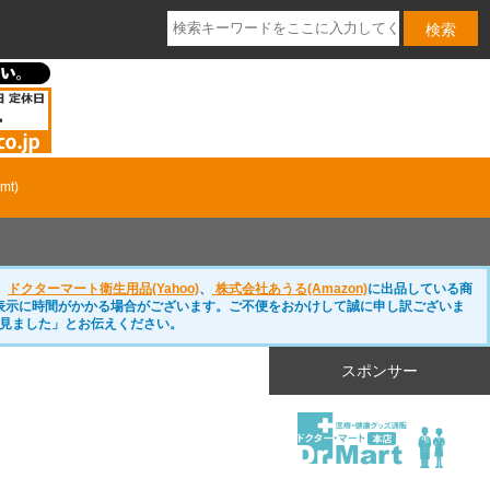
t)
、
ドクターマート衛生用品(Yahoo)
、
株式会社あうる(Amazon)
に出品している商
表示に時間がかかる場合がございます。ご不便をおかけして誠に申し訳ございま
見ました」とお伝えください。
スポンサー