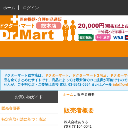
ホーム
ログイン
ドクターマート総本店は、
ドクターマート
、
ドクターマート２号店
、
ドクターマ
品を全てまとめたサイトです。商品によっては最安値でのご提供が可能ですので
せんが、ご不明な点・ご要望は直接 電話: 03-5542-0554 またはメール
info@owl
ホーム
:: 販売者概要
お買い物ガイド
販売者概要
販売者概要
特定商取引法に基づく表記
株式会社あうる
(支社)〒104-0041